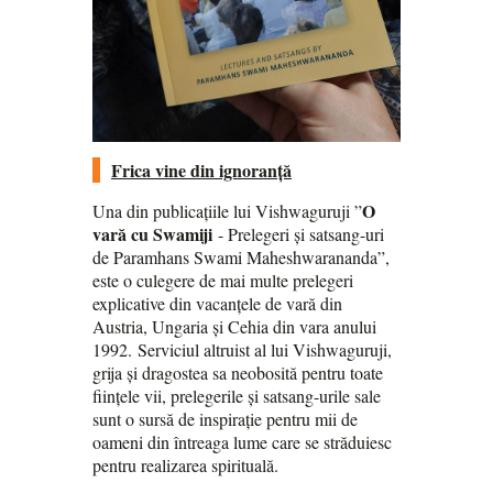
Frica vine din ignoranță
O
Una din publicațiile lui Vishwaguruji ”
vară cu Swamiji
- Prelegeri și satsang-uri
de Paramhans Swami Maheshwarananda”,
este o culegere de mai multe prelegeri
explicative din vacanțele de vară din
Austria, Ungaria și Cehia din vara anului
1992. Serviciul altruist al lui Vishwaguruji,
grija și dragostea sa neobosită pentru toate
ființele vii, prelegerile și satsang-urile sale
sunt o sursă de inspirație pentru mii de
oameni din întreaga lume care se străduiesc
pentru realizarea spirituală.