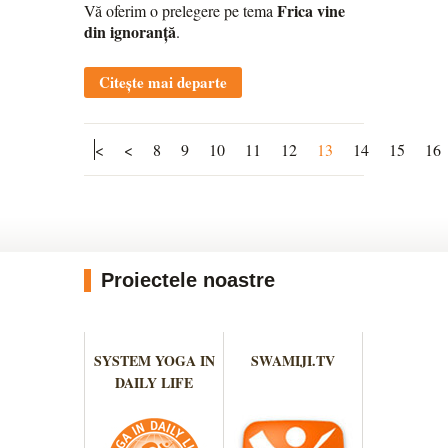
Frica vine
Vă oferim o prelegere pe tema
din ignoranță
.
Citește mai departe
<
<
8
9
10
11
12
13
14
15
16
Proiectele noastre
SYSTEM YOGA IN
SWAMIJI.TV
DAILY LIFE