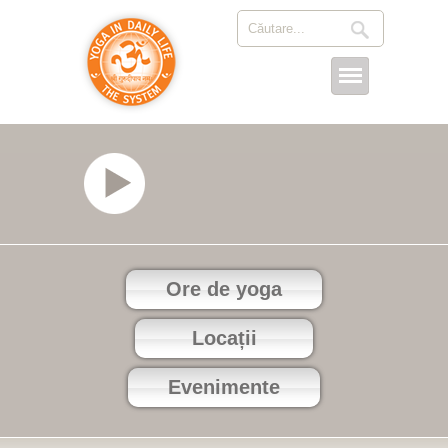
Ore de yoga
Locații
Evenimente