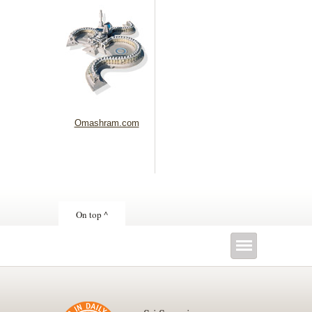
Omashram.com
On top ^