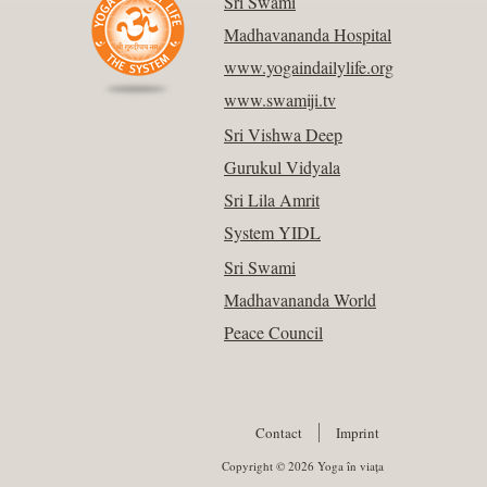
Sri Swami
Madhavananda Hospital
www.yogaindailylife.org
www.swamiji.tv
Sri Vishwa Deep
Gurukul Vidyala
Sri Lila Amrit
System YIDL
Sri Swami
Madhavananda World
Peace Council
Contact
Imprint
Copyright © 2026 Yoga în viața