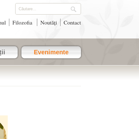
mul
Filozofia
Noutăți
Contact
ii
Evenimente