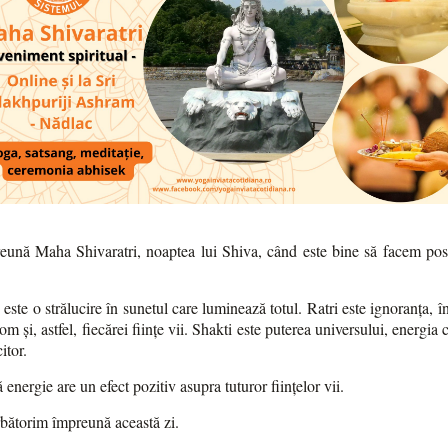
ună Maha Shivaratri, noaptea lui Shiva, când este bine să facem pos
este o strălucire în sunetul care luminează totul. Ratri este ignoranța, î
m și, astfel, fiecărei ființe vii. Shakti este puterea universului, energia 
itor.
 energie are un efect pozitiv asupra tuturor ființelor vii.
rbătorim împreună această zi.