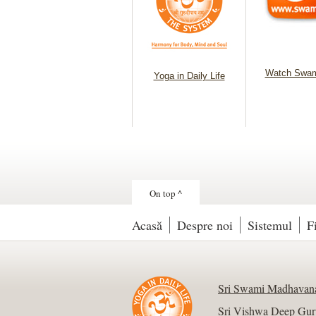
Watch Swam
Yoga in Daily Life
On top ^
Acasă
Despre noi
Sistemul
F
Sri Swami Madhavana
Sri Vishwa Deep Gur