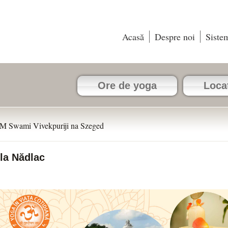
Acasă
Despre noi
Siste
Ore de yoga
Locaț
M Swami Vivekpuriji na Szeged
 la Nădlac