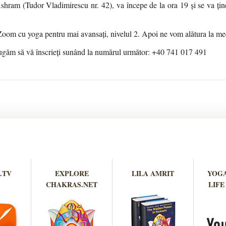
hram (Tudor Vladimirescu nr. 42), va începe de la ora 19 și se va ține 
oom cu yoga pentru mai avansați, nivelul 2. Apoi ne vom alătura la med
rugăm să vă înscrieți sunând la numărul următor: +40 741 017 491
.TV
EXPLORE
LILA AMRIT
YOGA
CHAKRAS.NET
LIFE