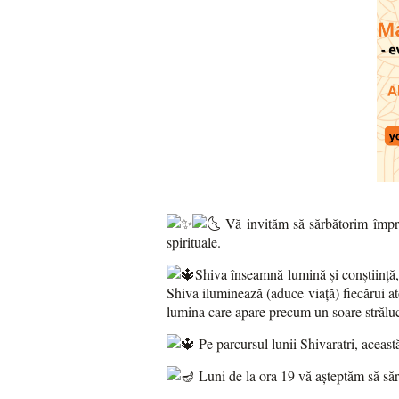
Vă invităm să sărbătorim împre
spirituale.
Shiva înseamnă lumină și conștiință, 
Shiva iluminează (aduce viață) fiecărui ato
lumina care apare precum un soare străluc
Pe parcursul lunii Shivaratri, această
Luni de la ora 19 vă așteptăm să să