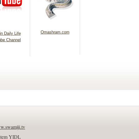
Omashram.com
n Daily Life
be Channel
w.swamiji.tv
stem YIDL