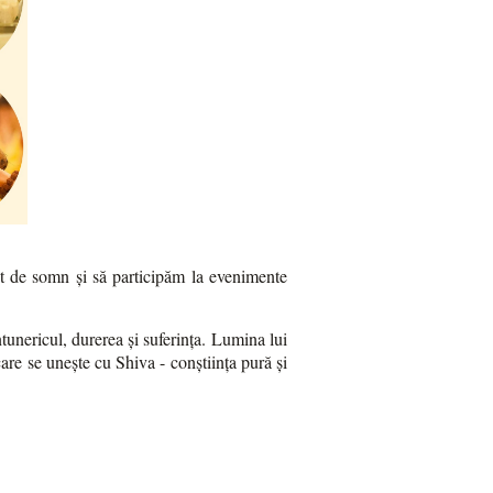
t de somn și să participăm la evenimente
ntunericul, durerea și suferința. Lumina lui
care se unește cu Shiva - conștiința pură și