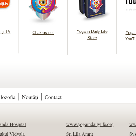
iji TV
Yoga in Daily Life
Chakras.net
Yoga i
Store
YouTu
ilozofia
Noutăți
Contact
nda Hospital
www.yogaindailylife.org
ww
ukul Vidyala
Sri Lila Amrit
Sy