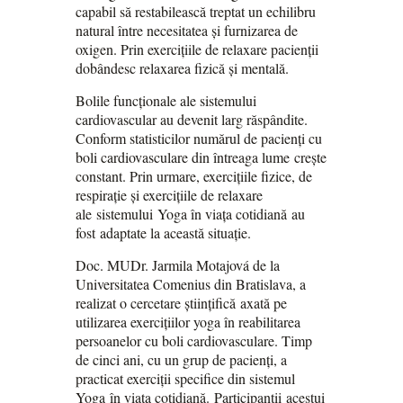
capabil să restabilească treptat un echilibru
natural între necesitatea și furnizarea de
oxigen. Prin exercițiile de relaxare pacienții
dobândesc relaxarea fizică și mentală.
Bolile funcționale ale sistemului
cardiovascular au devenit larg răspândite.
Conform statisticilor numărul de pacienți cu
boli cardiovasculare din întreaga lume crește
constant. Prin urmare, exercițiile fizice, de
respirație și exercițiile de relaxare
ale sistemului Yoga în viața cotidiană au
fost adaptate la această situație.
Doc. MUDr. Jarmila Motajová de la
Universitatea Comenius din Bratislava, a
realizat o cercetare științifică axată pe
utilizarea exercițiilor yoga în reabilitarea
persoanelor cu boli cardiovasculare. Timp
de cinci ani, cu un grup de pacienți, a
practicat exerciții specifice din sistemul
Yoga în viața cotidiană. Participanții acestui