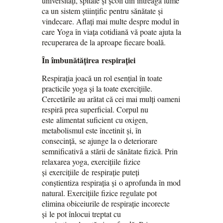
universități, spitale și școli din întreaga lume
ca un sistem științific pentru sănătate și
vindecare. Aflați mai multe despre modul în
care Yoga în viața cotidiană vă poate ajuta la
recuperarea de la aproape fiecare boală.
În îmbunătățirea respirației
Respirația joacă un rol esențial în toate
practicile yoga și la toate exercițiile.
Cercetările au arătat că cei mai mulți oameni
respiră prea superficial. Corpul nu
este alimentat suficient cu oxigen,
metabolismul este încetinit și, în
consecință, se ajunge la o deteriorare
semnificativă a stării de sănătate fizică. Prin
relaxarea yoga, exercițiile fizice
și exercițiile de respirație puteți
conștientiza respirația și o aprofunda în mod
natural. Exercițiile fizice regulate pot
elimina obiceiurile de respirație incorecte
și le pot înlocui treptat cu