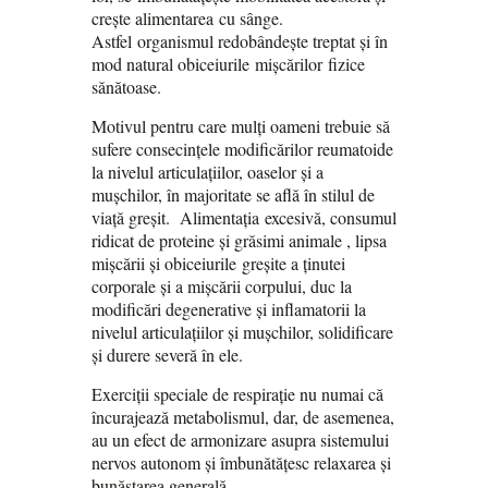
crește alimentarea cu sânge.
Astfel organismul redobândește treptat și în
mod natural obiceiurile mișcărilor fizice
sănătoase.
Motivul pentru care mulți oameni trebuie să
sufere consecințele modificărilor reumatoide
la nivelul articulațiilor, oaselor și a
mușchilor, în majoritate se află în stilul de
viață greșit. Alimentația excesivă, consumul
ridicat de proteine și grăsimi ​​animale , lipsa
mișcării și obiceiurile greșite a ținutei
corporale și a mișcării corpului, duc la
modificări degenerative și inflamatorii la
nivelul articulațiilor și mușchilor, solidificare
și durere severă în ele.
Exerciții speciale de respirație nu numai că
încurajează metabolismul, dar, de asemenea,
au un efect de armonizare asupra sistemului
nervos autonom și îmbunătățesc relaxarea și
bunăstarea generală.