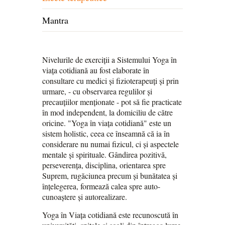
Mantra
Nivelurile de exerciții a Sistemului Yoga în
viața cotidiană au fost elaborate în
consultare cu medici și fizioterapeuți și prin
urmare, - cu observarea regulilor și
precauțiilor menționate - pot să fie practicate
în mod independent, la domiciliu de către
oricine. "Yoga în viața cotidiană" este un
sistem holistic, ceea ce înseamnă că ia în
considerare nu numai fizicul, ci și aspectele
mentale și spirituale. Gândirea pozitivă,
perseverența, disciplina, orientarea spre
Suprem, rugăciunea precum și bunătatea și
înțelegerea, formează calea spre auto-
cunoaștere și autorealizare.
Yoga în Viața cotidiană este recunoscută în