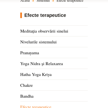
Acasă
Sistemul
Efecte terapeutice
Efecte terapeutice
Meditația observării sinelui
Nivelurile sistemului
Pranayama
Yoga Nidra și Relaxarea
Hatha Yoga Kriya
Chakre
Bandha
Efecte terapeutice