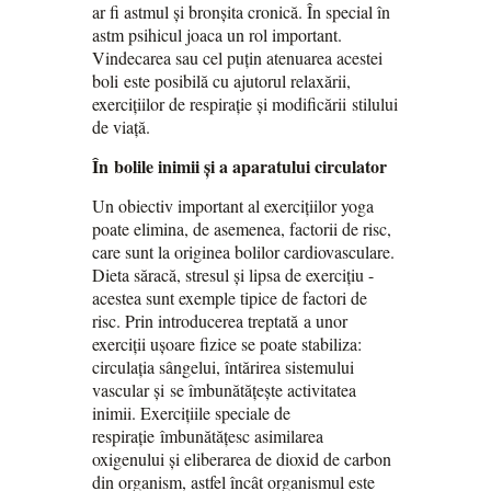
ar fi astmul și bronșita cronică. În special în
astm psihicul joaca un rol important.
Vindecarea sau cel puțin atenuarea acestei
boli este posibilă cu ajutorul relaxării,
exercițiilor de respirație și modificării stilului
de viață.
În bolile inimii și a aparatului circulator
Un obiectiv important al exercițiilor yoga
poate elimina, de asemenea, factorii de risc,
care sunt la originea bolilor cardiovasculare.
Dieta săracă, stresul și lipsa de exercițiu -
acestea sunt exemple tipice de factori de
risc. Prin introducerea treptată a unor
exerciții ușoare fizice se poate stabiliza:
circulația sângelui, întărirea sistemului
vascular și se îmbunătățește activitatea
inimii. Exercițiile speciale de
respirație îmbunătățesc asimilarea
oxigenului și eliberarea de dioxid de carbon
din organism, astfel încât organismul este