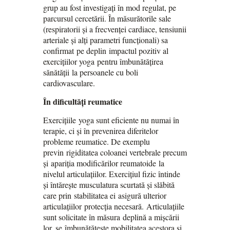
grup au fost investigați în mod regulat, pe
parcursul cercetării. În măsurătorile sale
(respiratorii și a frecvenței cardiace, tensiunii
arteriale și alți parametri funcționali) sa
confirmat pe deplin impactul pozitiv al
exercițiilor yoga pentru îmbunătățirea
sănătății la persoanele cu boli
cardiovasculare.
În dificultăți reumatice
Exercițiile yoga sunt eficiente nu numai în
terapie, ci și în prevenirea diferitelor
probleme reumatice. De exemplu
previn rigiditatea coloanei vertebrale precum
și apariția modificărilor reumatoide la
nivelul articulațiilor. Exercițiul fizic întinde
și întărește musculatura scurtată și slăbită
care prin stabilitatea ei asigură ulterior
articulațiilor protecția necesară. Articulațiile
sunt solicitate în măsura deplină a mișcării
lor, se îmbunătățește mobilitatea acestora și