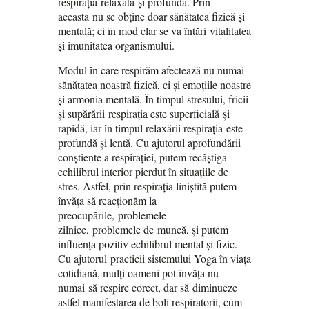
respirația relaxată și profundă. Prin
aceasta nu se obține doar sănătatea fizică și
mentală; ci în mod clar se va întări vitalitatea
și imunitatea organismului.
Modul în care respirăm afectează nu numai
sănătatea noastră fizică, ci și emoțiile noastre
și armonia mentală. În timpul stresului, fricii
și supărării respirația este superficială și
rapidă, iar în timpul relaxării respirația este
profundă și lentă. Cu ajutorul aprofundării
conștiente a respirației, putem recâștiga
echilibrul interior pierdut în situațiile de
stres. Astfel, prin respirația liniștită putem
învăța să reacționăm la
preocupările, problemele
zilnice, problemele de muncă, și putem
influența pozitiv echilibrul mental și fizic.
Cu ajutorul practicii sistemului Yoga în viața
cotidiană, mulți oameni pot învăța nu
numai să respire corect, dar să diminueze
astfel manifestarea de boli respiratorii, cum