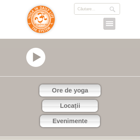
Ore de yoga
Locații
Evenimente