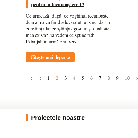
pentru autocunoaștere 12
Ce urmează după ce yoghinul recunoaște
deja ātma ca fiind adevăratul lui sine, dar în
conștiința lui conștiința ego-ului și dualitatea
încă există? Să vedem ce spune rishi
Patanjali în următorul vers.
Citește mai departe
<
<
1
2
3
4
5
6
7
8
9
10
Proiectele noastre