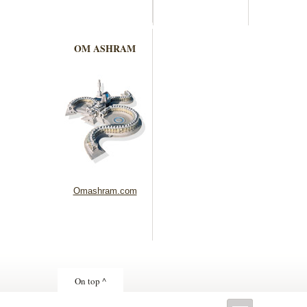
OM ASHRAM
Omashram.com
On top ^