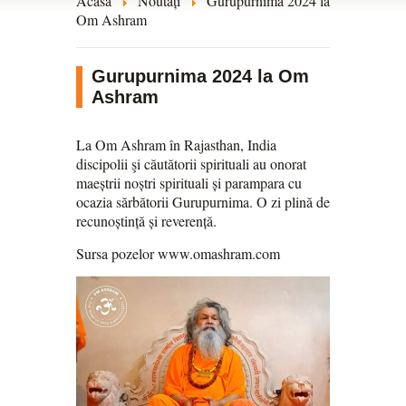
Acasă
Noutăți
Gurupurnima 2024 la
Om Ashram
Gurupurnima 2024 la Om
Ashram
La Om Ashram în Rajasthan, India
discipolii şi căutătorii spirituali au onorat
maeștrii noștri spirituali și parampara cu
ocazia sărbătorii Gurupurnima. O zi plină de
recunoștință și reverență.
Sursa pozelor www.omashram.com