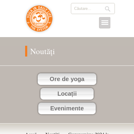
Noutăți
Ore de yoga
Locații
Evenimente