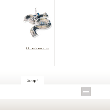
Omashram.com
On top ^