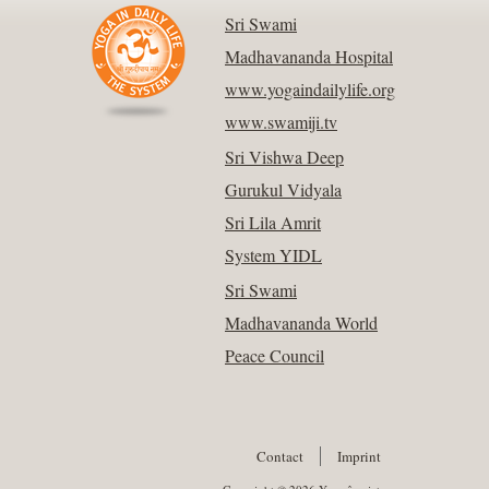
Sri Swami
Madhavananda Hospital
www.yogaindailylife.org
www.swamiji.tv
Sri Vishwa Deep
Gurukul Vidyala
Sri Lila Amrit
System YIDL
Sri Swami
Madhavananda World
Peace Council
Contact
Imprint