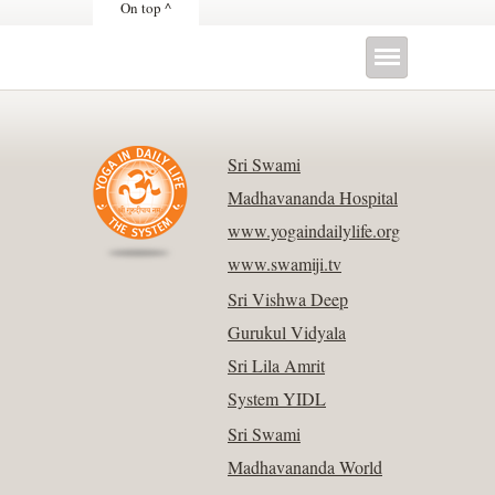
On top ^
Sri Swami
Madhavananda Hospital
www.yogaindailylife.org
www.swamiji.tv
Sri Vishwa Deep
Gurukul Vidyala
Sri Lila Amrit
System YIDL
Sri Swami
Madhavananda World