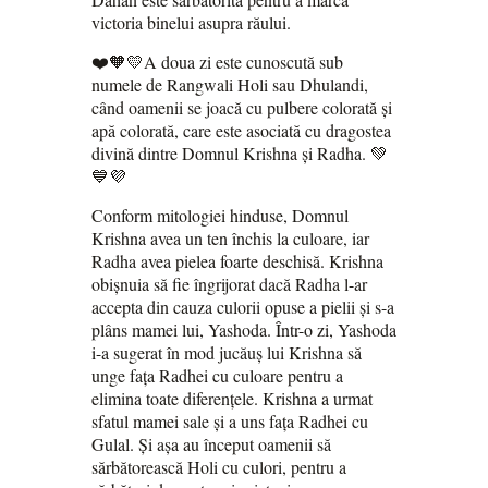
victoria binelui asupra răului.
❤️🧡💛A doua zi este cunoscută sub
numele de Rangwali Holi sau Dhulandi,
când oamenii se joacă cu pulbere colorată și
apă colorată, care este asociată cu dragostea
divină dintre Domnul Krishna și Radha. 💚
💙💜
Conform mitologiei hinduse, Domnul
Krishna avea un ten închis la culoare, iar
Radha avea pielea foarte deschisă. Krishna
obișnuia să fie îngrijorat dacă Radha l-ar
accepta din cauza culorii opuse a pielii și s-a
plâns mamei lui, Yashoda. Într-o zi, Yashoda
i-a sugerat în mod jucăuș lui Krishna să
unge fața Radhei cu culoare pentru a
elimina toate diferențele. Krishna a urmat
sfatul mamei sale și a uns fața Radhei cu
Gulal. Și așa au început oamenii să
sărbătorească Holi cu culori, pentru a