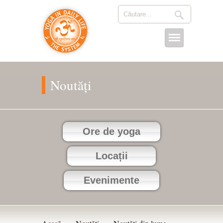
Noutăți
Ore de yoga
Locații
Evenimente