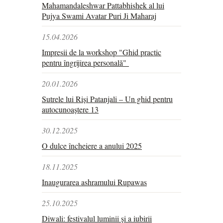
Mahamandaleshwar Pattabhishek al lui
Pujya Swami Avatar Puri Ji Maharaj
15.04.2026
Impresii de la workshop "Ghid practic
pentru îngrijirea personală"
20.01.2026
Sutrele lui Riși Patanjali – Un ghid pentru
autocunoaștere 13
30.12.2025
O dulce încheiere a anului 2025
18.11.2025
Inaugurarea ashramului Rupawas
25.10.2025
Diwali: festivalul luminii și a iubirii