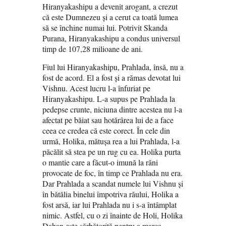
Hiranyakashipu a devenit arogant, a crezut
că este Dumnezeu și a cerut ca toată lumea
să se închine numai lui. Potrivit Skanda
Purana, Hiranyakashipu a condus universul
timp de 107,28 milioane de ani.
Fiul lui Hiranyakashipu, Prahlada, însă, nu a
fost de acord. El a fost și a rămas devotat lui
Vishnu. Acest lucru l-a înfuriat pe
Hiranyakashipu. L-a supus pe Prahlada la
pedepse crunte, niciuna dintre acestea nu l-a
afectat pe băiat sau hotărârea lui de a face
ceea ce credea că este corect. În cele din
urmă, Holika, mătușa rea a lui Prahlada, l-a
păcălit să stea pe un rug cu ea. Holika purta
o mantie care a făcut-o imună la răni
provocate de foc, în timp ce Prahlada nu era.
Dar Prahlada a scandat numele lui Vishnu și
în bătălia binelui împotriva răului, Holika a
fost arsă, iar lui Prahlada nu i s-a întâmplat
nimic. Astfel, cu o zi înainte de Holi, Holika
Dahan este sărbătorită pentru a marca