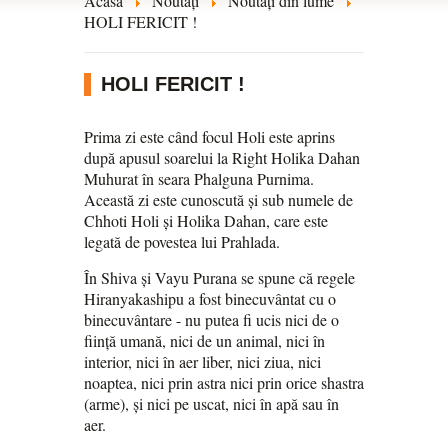
Acasă
Noutăți
Noutăți din lume
HOLI FERICIT !
HOLI FERICIT !
Prima zi este când focul Holi este aprins
după apusul soarelui la Right Holika Dahan
Muhurat în seara Phalguna Purnima.
Această zi este cunoscută și sub numele de
Chhoti Holi și Holika Dahan, care este
legată de povestea lui Prahlada.
În Shiva și Vayu Purana se spune că regele
Hiranyakashipu a fost binecuvântat cu o
binecuvântare - nu putea fi ucis nici de o
ființă umană, nici de un animal, nici în
interior, nici în aer liber, nici ziua, nici
noaptea, nici prin astra nici prin orice shastra
(arme), și nici pe uscat, nici în apă sau în
aer.