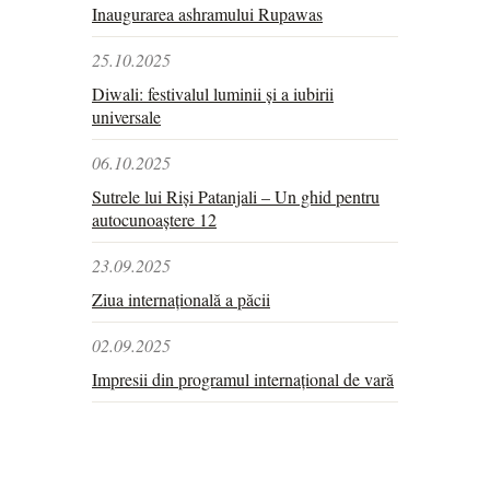
Inaugurarea ashramului Rupawas
25.10.2025
Diwali: festivalul luminii și a iubirii
universale
06.10.2025
Sutrele lui Riși Patanjali – Un ghid pentru
autocunoaștere 12
23.09.2025
Ziua internațională a păcii
02.09.2025
Impresii din programul internațional de vară