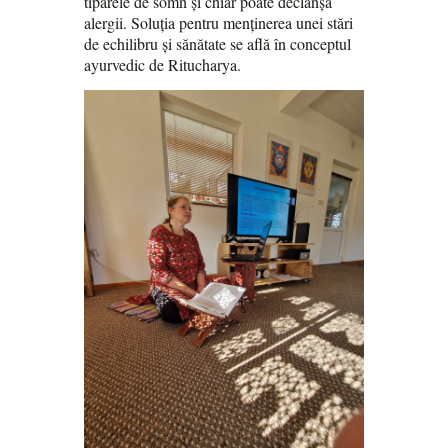
tiparele de somn și chiar poate declanșa
alergii. Soluția pentru menținerea unei stări
de echilibru și sănătate se află în conceptul
ayurvedic de Ritucharya.