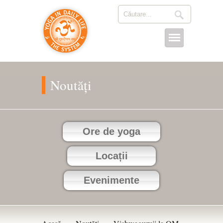
Noutăți
Ore de yoga
Locații
Evenimente