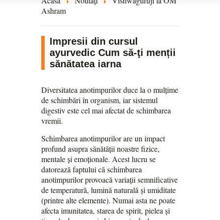
Acasă
Noutăți
Vishwaguruji la OM
Ashram
Impresii din cursul
ayurvedic Cum să-ţi menții
sănătatea iarna
Diversitatea anotimpurilor duce la o mulțime
de schimbări în organism, iar sistemul
digestiv este cel mai afectat de schimbarea
vremii.
Schimbarea anotimpurilor are un impact
profund asupra sănătății noastre fizice,
mentale și emoționale. Acest lucru se
datorează faptului că schimbarea
anotimpurilor provoacă variații semnificative
de temperatură, lumină naturală și umiditate
(printre alte elemente). Numai asta ne poate
afecta imunitatea, starea de spirit, pielea și