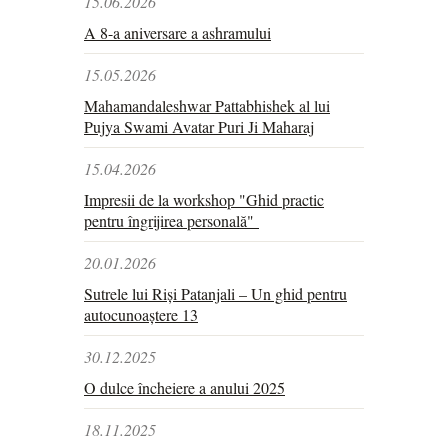
15.06.2026
A 8-a aniversare a ashramului
15.05.2026
Mahamandaleshwar Pattabhishek al lui
Pujya Swami Avatar Puri Ji Maharaj
15.04.2026
Impresii de la workshop "Ghid practic
pentru îngrijirea personală"
20.01.2026
Sutrele lui Riși Patanjali – Un ghid pentru
autocunoaștere 13
30.12.2025
O dulce încheiere a anului 2025
18.11.2025