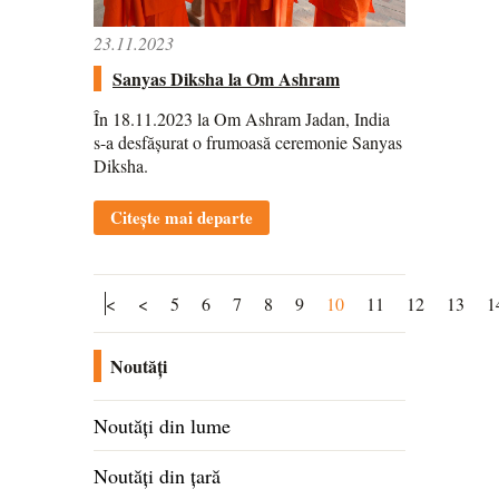
23.11.2023
Sanyas Diksha la Om Ashram
În 18.11.2023 la Om Ashram Jadan, India
s-a desfășurat o frumoasă ceremonie Sanyas
Diksha.
Citește mai departe
<
<
5
6
7
8
9
10
11
12
13
1
Noutăți
Noutăți din lume
Noutăți din țară