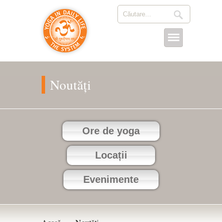
Noutăți
Ore de yoga
Locații
Evenimente