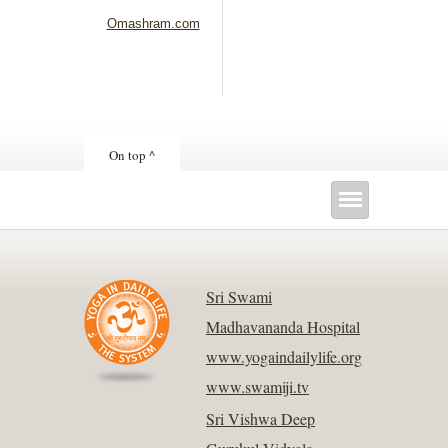
Omashram.com
On top ^
Sri Swami
Madhavananda Hospital
www.yogaindailylife.org
www.swamiji.tv
Sri Vishwa Deep