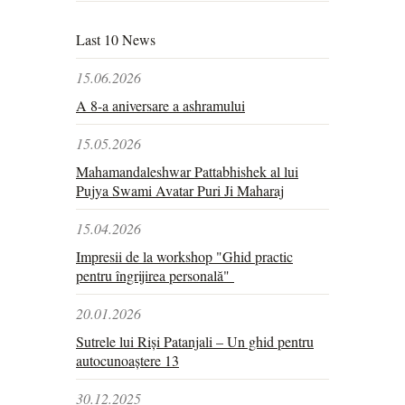
Last 10 News
15.06.2026
A 8-a aniversare a ashramului
15.05.2026
Mahamandaleshwar Pattabhishek al lui
Pujya Swami Avatar Puri Ji Maharaj
15.04.2026
Impresii de la workshop "Ghid practic
pentru îngrijirea personală"
20.01.2026
Sutrele lui Riși Patanjali – Un ghid pentru
autocunoaștere 13
30.12.2025