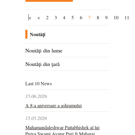
<
<
2
3
4
5
6
7
8
9
10
11
Noutăți
Noutăți din lume
Noutăți din țară
Last 10 News
15.06.2026
A 8-a aniversare a ashramului
15.05.2026
Mahamandaleshwar Pattabhishek al lui
Pujya Swami Avatar Puri Ji Maharaj