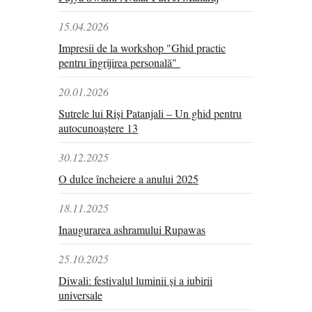
15.04.2026
Impresii de la workshop "Ghid practic
pentru îngrijirea personală"
20.01.2026
Sutrele lui Riși Patanjali – Un ghid pentru
autocunoaștere 13
30.12.2025
O dulce încheiere a anului 2025
18.11.2025
Inaugurarea ashramului Rupawas
25.10.2025
Diwali: festivalul luminii și a iubirii
universale