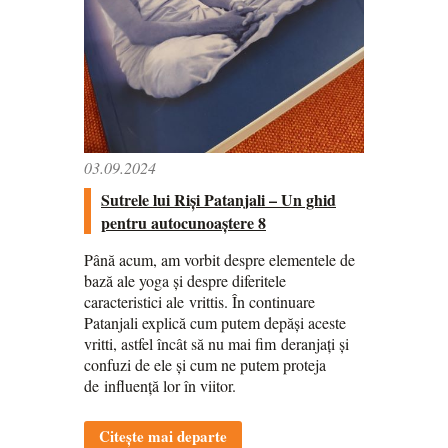
03.09.2024
Sutrele lui Riși Patanjali – Un ghid
pentru autocunoaștere 8
Până acum, am vorbit despre elementele de
bază ale yoga și despre diferitele
caracteristici ale vrittis. În continuare
Patanjali explică cum putem depăși aceste
vritti, astfel încât să nu mai fim deranjați și
confuzi de ele și cum ne putem proteja
de influență lor în viitor.
Citește mai departe