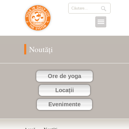
Noutăți
Ore de yoga
Locații
Evenimente