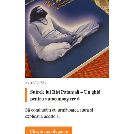
31.07.2024
Sutrele lui Riși Patanjali – Un ghid
pentru autocunoaștere 6
Să continuăm cu următoarea sutra și
explicația acesteia.
Citește mai departe