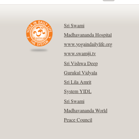
Sri Swami
Madhavananda Hospital
www.yogaindailylife.org
www.swamiji.tv
Sri Vishwa Deep
Gurukul Vidyala
Sri Lila Amrit
System YIDL
Sri Swami
Madhavananda World
Peace Council