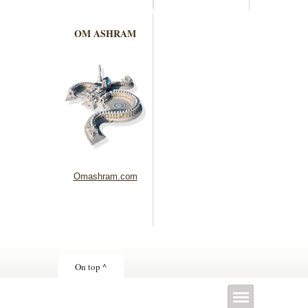
OM ASHRAM
Omashram.com
On top ^