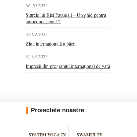
06.10.2025
Sutrele lui Riși Patanjali – Un ghid pentru
autocunoaștere 12
23.09.2025
Ziua internațională a păcii
02.09.2025
Impresii din programul internațional de vară
Proiectele noastre
SYSTEM YOGA IN
SWAMIJI.TV